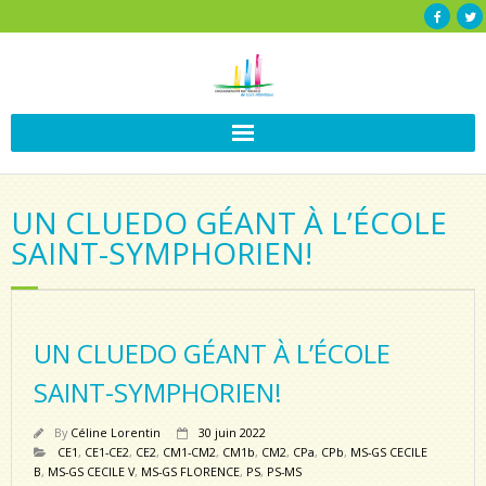
UN CLUEDO GÉANT À L’ÉCOLE
SAINT-SYMPHORIEN!
UN CLUEDO GÉANT À L’ÉCOLE
SAINT-SYMPHORIEN!
By
Céline Lorentin
30 juin 2022
CE1
,
CE1-CE2
,
CE2
,
CM1-CM2
,
CM1b
,
CM2
,
CPa
,
CPb
,
MS-GS CECILE
B
,
MS-GS CECILE V
,
MS-GS FLORENCE
,
PS
,
PS-MS