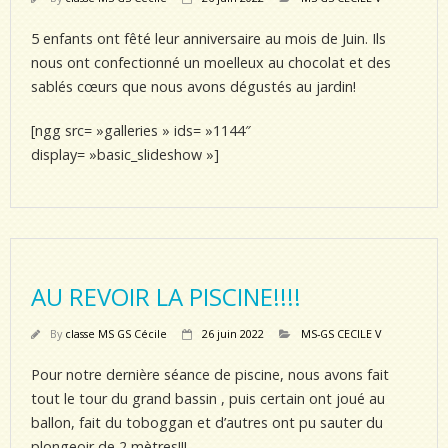
5 enfants ont fêté leur anniversaire au mois de Juin. Ils
nous ont confectionné un moelleux au chocolat et des
sablés cœurs que nous avons dégustés au jardin!
[ngg src= »galleries » ids= »1144″
display= »basic_slideshow »]
AU REVOIR LA PISCINE!!!!
By
classe MS GS Cécile
26 juin 2022
MS-GS CECILE V
Pour notre dernière séance de piscine, nous avons fait
tout le tour du grand bassin , puis certain ont joué au
ballon, fait du toboggan et d’autres ont pu sauter du
plongeoir de 2 mètres!!!