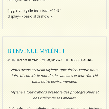
[ngg src= »galleries » ids= »1143″
display= »basic_slideshow »]
BIENVENUE MYLÈNE !
By
Florence Berrivin
20 juin 2022
MS-GS FLORENCE
Nous avons accueilli Mylène, apicultrice, venue nous
faire découvrir le monde des abeilles et leur rôle clé
dans notre environnement.
Mylène a tout d’abord présenté des photographies et
des vidéos de ses abeilles.
Puis, vêtue de la célèbre vareuse, elle nous a lu l’histoire