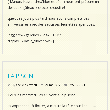
( Manon, Kassandre,Chloé et Léon) nous ont préparé un
délicieux gâteau « choco- crousti »!!
quelques jours plus tard nous avons complété ces
anniversaires avec des saucisses feuilletées apéritives.
[ngg src= »galleries » ids= »1135″
display= »basic_slideshow »]
LA PISCINE
By
cecile bienvenu
26 mai 2022
MS-GS CECILE B
Tous les mercredi, les GS vont à la piscine.
Ils apprennent à flotter, à mettre la tête sous l’eau… A