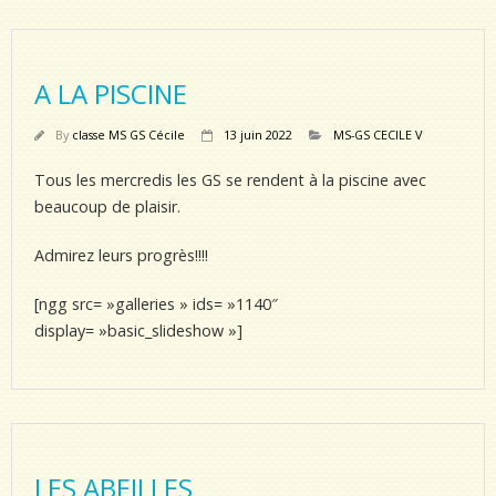
A LA PISCINE
By
classe MS GS Cécile
13 juin 2022
MS-GS CECILE V
Tous les mercredis les GS se rendent à la piscine avec
beaucoup de plaisir.
Admirez leurs progrès!!!!
[ngg src= »galleries » ids= »1140″
display= »basic_slideshow »]
LES ABEILLES