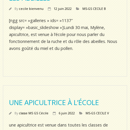
By
cecile bienvenu
12 juin 2022
MS-GS CECILE B
[ngg src= »galleries » ids= »1137″
display= »basic_slideshow »]Lundi 30 mai, Mylène,
apicultrice, est venue à l’école pour nous parler du
fonctionnement de la ruche et du rôle des abeilles. Nous
avons goûté du miel et du pollen.
UNE APICULTRICE À L’ÉCOLE
By
classe MS GS Cécile
6 juin 2022
MS-GS CECILE V
une apicultrice est venue dans toutes les classes de