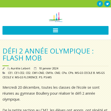
DÉFI 2 ANNÉE OLYMPIQUE :
FLASH MOB
By
Aurélie Lebert
10 janvier 2024
CE1
,
CE1-CE2
,
CE2
,
CM1-CM2
,
CM1b
,
CM2
,
CPa
,
CPb
,
MS-GS CECILE B
,
MS-GS
CECILE V
,
MS-GS FLORENCE
,
PS
,
PS-MS
Mercredi 20 décembre, toutes les classes de l’école se sont
réunies au gymnase Boullery pour réaliser le défi 2 année
olympique.
De la petite section au CM2, les élèves ont appris, ont répété et